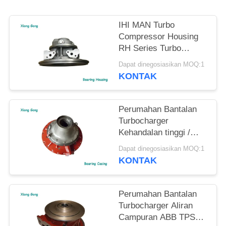
IHI MAN Turbo
Compressor Housing
RH Series Turbo
Turbine Housing
Dapat dinegosiasikan MOQ:1
KONTAK
Perumahan Bantalan
Turbocharger
Kehandalan tinggi /
Perumahan Turbin Seri
Dapat dinegosiasikan MOQ:1
ABB VTC
KONTAK
Perumahan Bantalan
Turbocharger Aliran
Campuran ABB TPS44