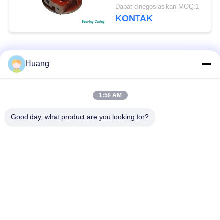
TPS52 TPS48 TPS57
Dapat dinegosiasikan MOQ:1
TPS50 TPS61
KONTAK
Bad Request
Semua
Huang
Suku Cadang
1:59 AM
Turbocharger ABB
Turbocharger Laut
Good day, what product are you looking for?
Turbocharger IHI
Mitsubishi MET
MAN
Turbocharger
Perumahan Bantalan
Poros Turbocharger
Turbocharger
Perumahan
Perumahan Turbo