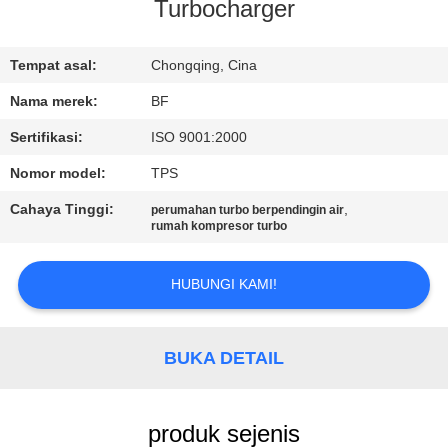
KUALITAS
Turbocharger
HUBUNGI
Tempat asal:
Chongqing, Cina
KAMI
Nama merek:
BF
Sertifikasi:
ISO 9001:2000
BERITA
Nomor model:
TPS
Cahaya Tinggi:
,
perumahan turbo berpendingin air
SITEMAP
rumah kompresor turbo
HUBUNGI KAMI!
PRIVACY
POLICY
BUKA DETAIL
produk sejenis