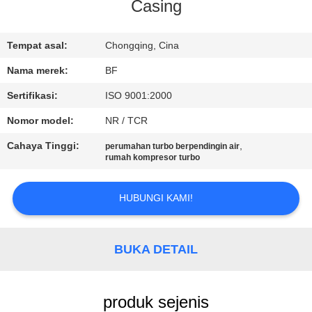
KUALITAS
Casing
HUBUNGI
Tempat asal:
Chongqing, Cina
KAMI
Nama merek:
BF
Sertifikasi:
ISO 9001:2000
BERITA
Nomor model:
NR / TCR
Cahaya Tinggi:
,
perumahan turbo berpendingin air
SITEMAP
rumah kompresor turbo
HUBUNGI KAMI!
PRIVACY
POLICY
BUKA DETAIL
produk sejenis