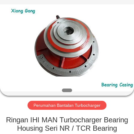
Xionggong
Mechanical
&
Electrical
Co.,
Ltd..
All
Rights
RUMAH
Reserved.
PRODUK
TENTANG
KAMI
TUR
PABRIK
Perumahan Bantalan Turbocharger
Ringan IHI MAN Turbocharger Bearing
KONTROL
Housing Seri NR / TCR Bearing