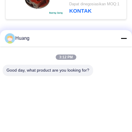
TPS52 TPS48 TPS57
Dapat dinegosiasikan MOQ:1
TPS50 TPS61
KONTAK
Bad Request
Semua
Huang
Suku Cadang
3:12 PM
Turbocharger ABB
Turbocharger Laut
Good day, what product are you looking for?
Turbocharger IHI
Mitsubishi MET
MAN
Turbocharger
Perumahan Bantalan
Poros Turbocharger
Turbocharger
Perumahan
Perumahan Turbo