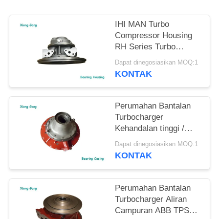
IHI MAN Turbo
Compressor Housing
RH Series Turbo
Turbine Housing
Dapat dinegosiasikan MOQ:1
KONTAK
Perumahan Bantalan
Turbocharger
Kehandalan tinggi /
Perumahan Turbin Seri
Dapat dinegosiasikan MOQ:1
ABB VTC
KONTAK
Perumahan Bantalan
Turbocharger Aliran
Campuran ABB TPS44