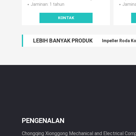
Jaminan
: 1 tahun
Jamin
KONTAK
LEBIH BANYAK PRODUK
Impeller Roda K
PENGENALAN
Chongqing Xionggong Mechanical and Electrical Compan