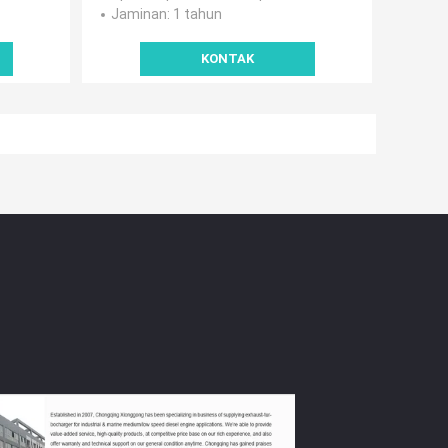
Jaminan
: 1 tahun
KONTAK