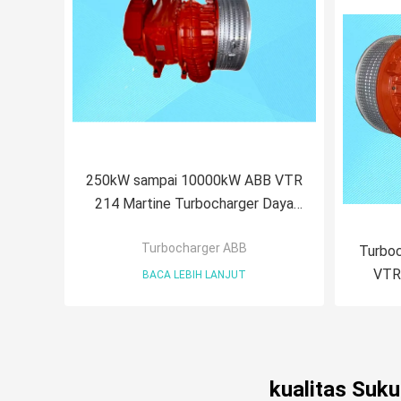
250kW sampai 10000kW ABB VTR
214 Martine Turbocharger Daya
Tinggi
Turbocharger ABB
Turboc
VTR
BACA LEBIH LANJUT
kualitas Suk