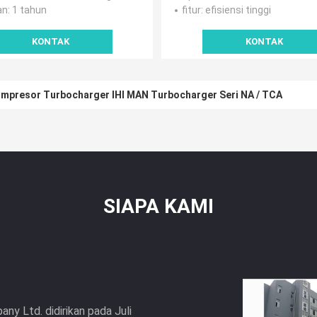
an
: 1 tahun
fitur
: efisiensi tinggi
KONTAK
KONTAK
ompresor Turbocharger IHI MAN Turbocharger Seri NA / TCA
SIAPA KAMI
y Ltd. didirikan pada Juli