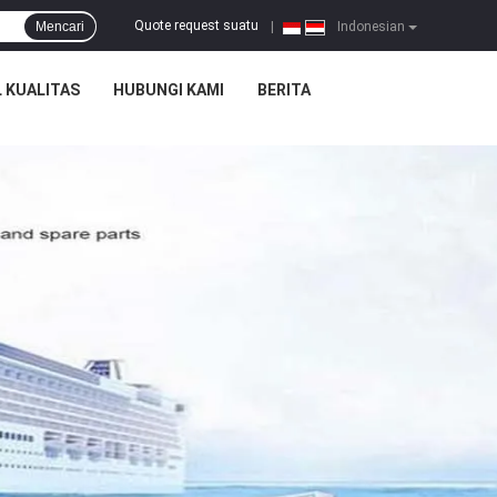
Quote request suatu
Mencari
|
Indonesian
 KUALITAS
HUBUNGI KAMI
BERITA