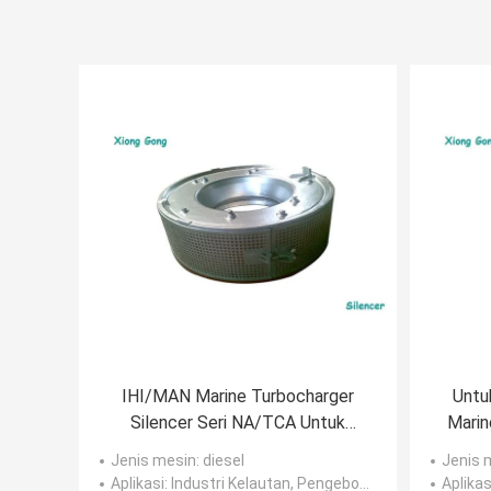
IHI/MAN Marine Turbocharger
Untu
Silencer Seri NA/TCA Untuk
Marin
Mesin Diesel Kapal
Jenis mesin
: diesel
Jenis 
Aplikasi
: Industri Kelautan, Pengeboran, dan Pertambangan
Aplikas