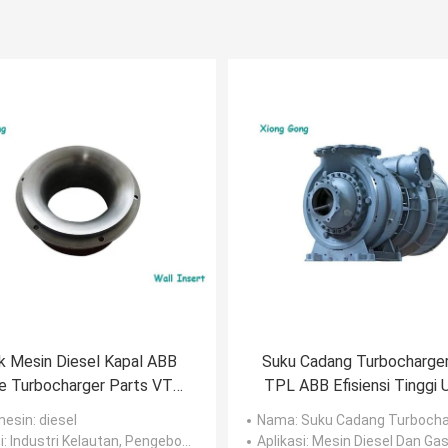
k Mesin Diesel Kapal ABB
Suku Cadang Turbocharge
e Turbocharger Parts VTC
TPL ABB Efisiensi Tinggi 
Series Wall Insert
Mesin Diesel Dan Gas 4 
mesin
: diesel
Nama
: Suku Cadang Turbochar
i
: Industri Kelautan, Pengeboran, dan Pertambangan
Aplikasi
: Mesin Diesel Dan Ga