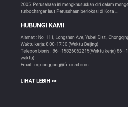
2005. Perusahaan ini mengkhususkan diri dalam me
turbocharger laut.Perusahaan berlokasi di Kota ...
HUBUNGI KAMI
Alamat :
No. 111, Longshan Ave, Yubei Dist., Chongqing
Waktu kerja:
8:00-17:30 (Waktu Beijing)
Telepon bisnis :
86--15826062215(Waktu kerja) 86-
waktu)
Email :
cqxionggong@foxmail.com
LIHAT LEBIH >>