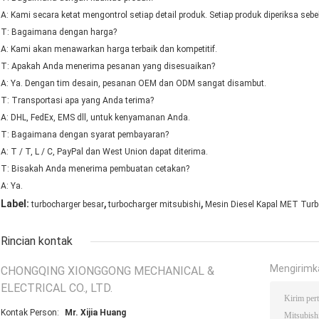
A: Kami secara ketat mengontrol setiap detail produk. Setiap produk diperiksa seb
T: Bagaimana dengan harga?
A: Kami akan menawarkan harga terbaik dan kompetitif.
T: Apakah Anda menerima pesanan yang disesuaikan?
A: Ya. Dengan tim desain, pesanan OEM dan ODM sangat disambut.
T: Transportasi apa yang Anda terima?
A: DHL, FedEx, EMS dll, untuk kenyamanan Anda.
T: Bagaimana dengan syarat pembayaran?
A: T / T, L / C, PayPal dan West Union dapat diterima.
T: Bisakah Anda menerima pembuatan cetakan?
A: Ya.
,
,
Label:
turbocharger besar
turbocharger mitsubishi
Mesin Diesel Kapal MET Turb
Rincian kontak
Mengirimk
CHONGQING XIONGGONG MECHANICAL &
ELECTRICAL CO., LTD.
Kontak Person:
Mr. Xijia Huang