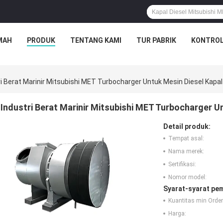
MAH
PRODUK
TENTANG KAMI
TUR PABRIK
KONTROL
ri Berat Marinir Mitsubishi MET Turbocharger Untuk Mesin Diesel Kapal
Industri Berat Marinir Mitsubishi MET Turbocharger U
Detail produk:
Tempat asal:
Nama merek:
Sertifikasi:
Nomor model:
Syarat-syarat pe
Kuantitas min Order
Harga: