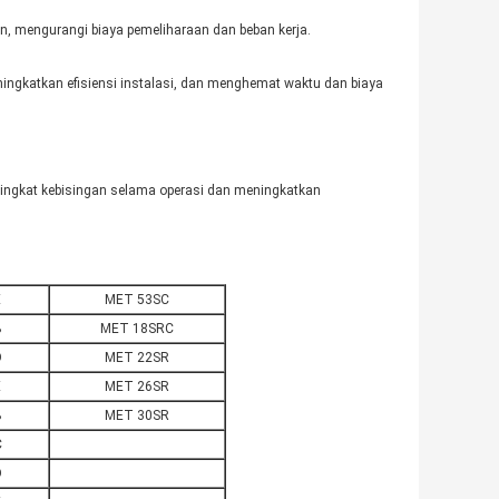
n, mengurangi biaya pemeliharaan dan beban kerja.
meningkatkan efisiensi instalasi, dan menghemat waktu dan biaya
ingkat kebisingan selama operasi dan meningkatkan
E
MET 53SC
B
MET 18SRC
D
MET 22SR
E
MET 26SR
B
MET 30SR
C
D