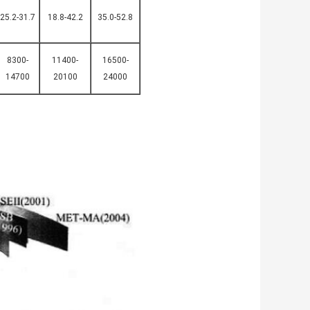
25.2-31.7
18.8-42.2
35.0-52.8
8300-
11400-
16500-
14700
20100
24000