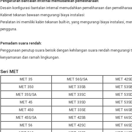
Pengaturan bantalan internal memudahkan pemeliharaan:
Desain konfigurasi bantalan internal memudahkan pemeliharaan dan pemeliharaa
Kabinet tekanan bawaan mengurangi biaya instalasi:
Peralatan ini memiliki kabin tekanan built-in, yang mengurangi biaya instalasi, 
pengguna.
Pemadam suara rendah:
Penggunaan penutup suara berisik dengan kehilangan suara rendah mengurangi t
kenyamanan dan ramah lingkungan.
Seri MET
MET 35
MET 56S/SA
MET 42S
MET 350
MET 33SB
MET 53S
MET 35S/SA
MET 33SC
MET 53S
MET 45
MET 33SD
MET 53S
MET 450
MET 33SE
MET 66S
MET 45S/SA
MET 42SB
MET 66S
MET 56
MET 42SC
MET 66S