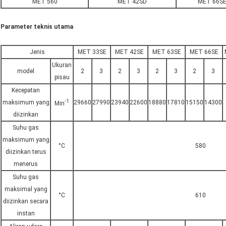
MET 560
MET 42SD
MET 66S
Parameter teknis utama
Jenis
MET 33SE
MET 42SE
MET 63SE
MET 66SE
Ukuran
model
2
3
2
3
2
3
2
3
pisau
Kecepatan
-1
maksimum yang
29660
27990
23940
22600
18880
17810
15150
14300
Min
diizinkan
Suhu gas
maksimum yang
°C
580
diizinkan terus
menerus
Suhu gas
maksimal yang
°C
610
diizinkan secara
instan