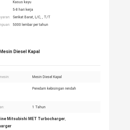
Kasus kayu
5-8 hari kerja
ayaran:
Serikat Barat, L/C, , T/T
mpuan:
5000 lembar per tahun
Mesin Diesel Kapal
mesin:
Mesin Diesel Kapal
Peredam kebisingan rendah
an:
1 Tahun
ine Mitsubishi MET Turbocharger
,
harger