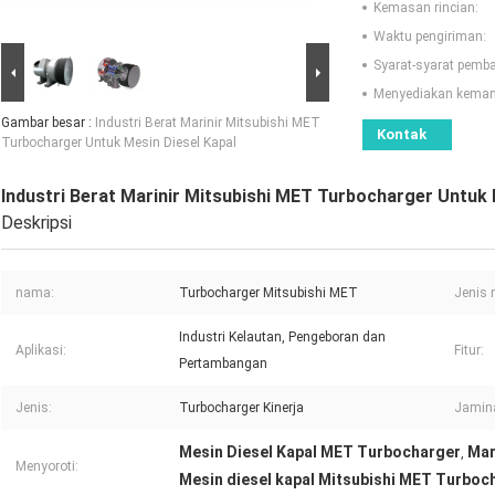
Kemasan rincian:
Waktu pengiriman:
Syarat-syarat pemb
Menyediakan kema
Gambar besar :
Industri Berat Marinir Mitsubishi MET
Kontak
Turbocharger Untuk Mesin Diesel Kapal
Industri Berat Marinir Mitsubishi MET Turbocharger Untuk 
Deskripsi
nama:
Turbocharger Mitsubishi MET
Jenis 
Industri Kelautan, Pengeboran dan
Aplikasi:
Fitur:
Pertambangan
Jenis:
Turbocharger Kinerja
Jamin
Mesin Diesel Kapal MET Turbocharger
Mar
,
Menyoroti:
Mesin diesel kapal Mitsubishi MET Turboc