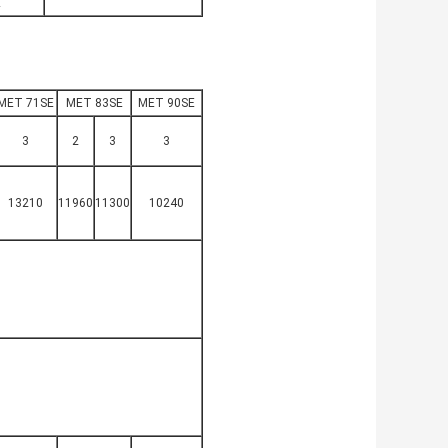
E
MET 71SE
MET 83SE
MET 90SE
3
2
3
3
13210
11960
11300
10240