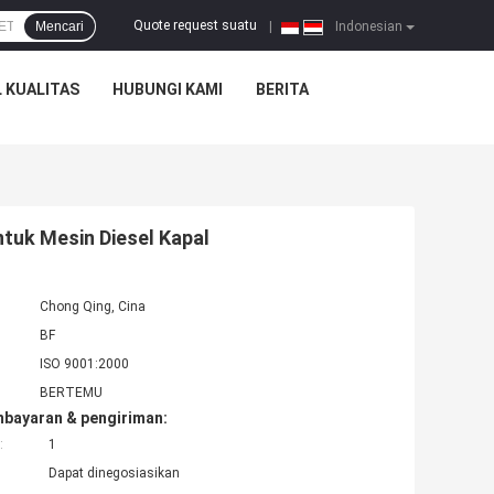
Quote request suatu
Mencari
|
Indonesian
 KUALITAS
HUBUNGI KAMI
BERITA
ntuk Mesin Diesel Kapal
Chong Qing, Cina
BF
ISO 9001:2000
BERTEMU
mbayaran & pengiriman:
:
1
Dapat dinegosiasikan