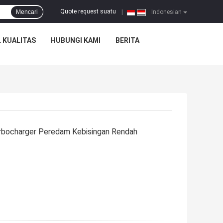
Quote request suatu
Mencari
|
Indonesian
 KUALITAS
HUBUNGI KAMI
BERITA
urbocharger Peredam Kebisingan Rendah