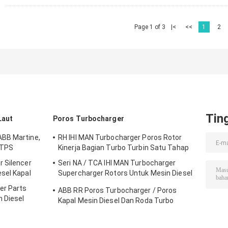
Page 1 of 3
|<
<<
1
2
Tin
Laut
Poros Turbocharger
ABB Martine,
RH IHI MAN Turbocharger Poros Rotor
 TPS
Kinerja Bagian Turbo Turbin Satu Tahap
 Silencer
Seri NA / TCA IHI MAN Turbocharger
sel Kapal
Supercharger Rotors Untuk Mesin Diesel
Kapal
er Parts
ABB RR Poros Turbocharger / Poros
 Diesel
Kapal Mesin Diesel Dan Roda Turbo