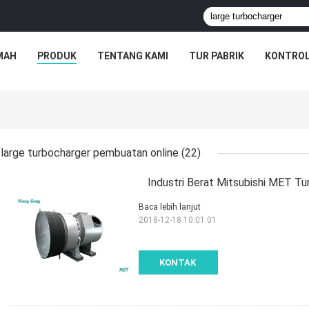
MAH
PRODUK
TENTANG KAMI
TUR PABRIK
KONTROL
large turbocharger pembuatan online
(22)
Industri Berat Mitsubishi MET T
Baca lebih lanjut
2018-12-18 10:01:01
KONTAK