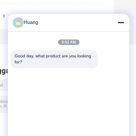
3
>>
>|
Huang
9:52 AM
Good day, what product are you looking 
for?
ggalkan pesan