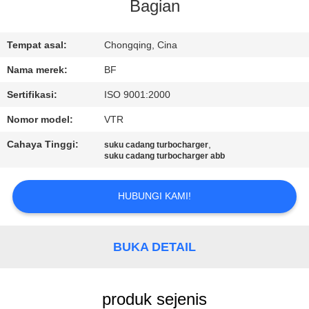
KUALITAS
Bagian
HUBUNGI
Tempat asal:
Chongqing, Cina
KAMI
Nama merek:
BF
Sertifikasi:
ISO 9001:2000
BERITA
Nomor model:
VTR
Cahaya Tinggi:
,
suku cadang turbocharger
SITEMAP
suku cadang turbocharger abb
HUBUNGI KAMI!
PRIVACY
POLICY
BUKA DETAIL
produk sejenis