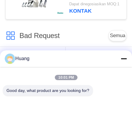
Martine Turbo VTC
Dapat dinegosiasikan MOQ:1
KONTAK
Bad Request
Semua
Suku Cadang
Turbocharger ABB
Huang
Turbocharger Laut
10:01 PM
Turbocharger IHI
Mitsubishi MET
MAN
Turbocharger
Good day, what product are you looking for?
Perumahan Bantalan
Poros Turbocharger
Turbocharger
Perumahan
Perumahan Turbo