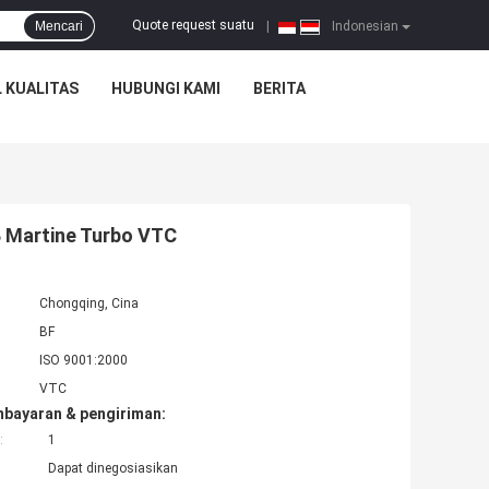
Quote request suatu
Mencari
|
Indonesian
 KUALITAS
HUBUNGI KAMI
BERITA
B Martine Turbo VTC
Chongqing, Cina
BF
ISO 9001:2000
VTC
mbayaran & pengiriman:
:
1
Dapat dinegosiasikan