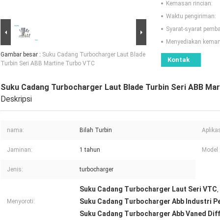
Kemasan rincian:
Waktu pengiriman:
Syarat-syarat pemb
Menyediakan kema
Gambar besar :
Suku Cadang Turbocharger Laut Blade
Kontak
Turbin Seri ABB Martine Turbo VTC
Suku Cadang Turbocharger Laut Blade Turbin Seri ABB Ma
Deskripsi
nama:
Bilah Turbin
Aplikas
Jaminan:
1 tahun
Model 
Jenis:
turbocharger
Suku Cadang Turbocharger Laut Seri VTC
,
Suku Cadang Turbocharger Abb Industri 
Menyoroti:
Suku Cadang Turbocharger Abb Vaned Dif