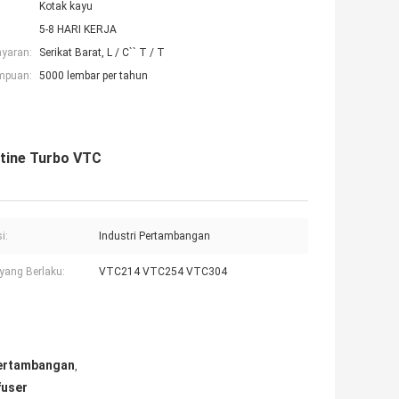
Kotak kayu
5-8 HARI KERJA
ayaran:
Serikat Barat, L / C`` T / T
mpuan:
5000 lembar per tahun
rtine Turbo VTC
i:
Industri Pertambangan
yang Berlaku:
VTC214 VTC254 VTC304
Pertambangan
,
fuser