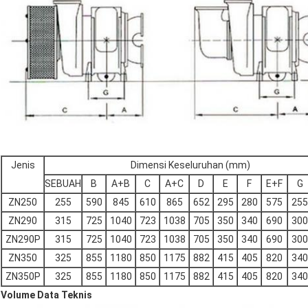
Jenis
Dimensi Keseluruhan (mm)
SEBUAH
B
A+B
C
A+C
D
E
F
E+F
G
ZN250
255
590
845
610
865
652
295
280
575
255
ZN290
315
725
1040
723
1038
705
350
340
690
300
ZN290P
315
725
1040
723
1038
705
350
340
690
300
ZN350
325
855
1180
850
1175
882
415
405
820
340
ZN350P
325
855
1180
850
1175
882
415
405
820
340
Volume Data Teknis