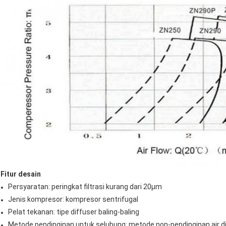
Fitur desain
Persyaratan: peringkat filtrasi kurang dari 20μm
Jenis kompresor: kompresor sentrifugal
Pelat tekanan: tipe diffuser baling-baling
Metode pendinginan untuk selubung: metode non-pendinginan air d