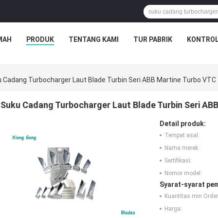
MAH
PRODUK
TENTANG KAMI
TUR PABRIK
KONTROL
 Cadang Turbocharger Laut Blade Turbin Seri ABB Martine Turbo VTC
Suku Cadang Turbocharger Laut Blade Turbin Seri AB
Detail produk:
Tempat asal:
Nama merek:
Sertifikasi:
Nomor model:
Syarat-syarat pe
Kuantitas min Order
Harga: