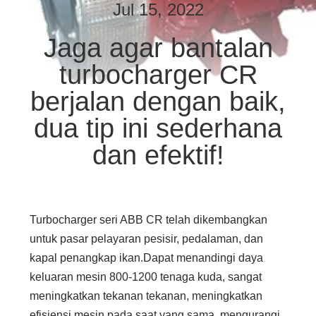
KUALITAS
Jul 15, 2022
Jaga agar bantalan
HUBUNGI
turbocharger CR
KAMI
berjalan dengan baik,
BERITA
dua tip ini sederhana
dan efektif!
SITEMAP
PRIVACY
Turbocharger seri ABB CR telah dikembangkan
POLICY
untuk pasar pelayaran pesisir, pedalaman, dan
kapal penangkap ikan.
Dapat menandingi daya
keluaran mesin 800-1200 tenaga kuda, sangat
meningkatkan tekanan tekanan, meningkatkan
efisiensi mesin pada saat yang sama, mengurangi