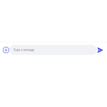
Photo
Video Call
Audio Call