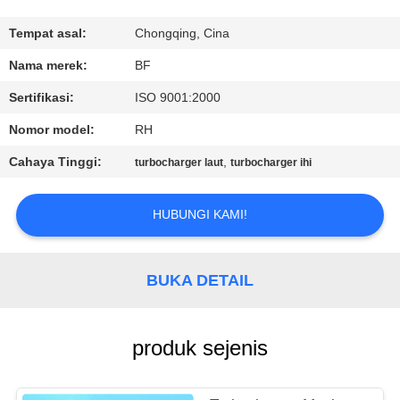
KUALITAS
Tempat asal:
Chongqing, Cina
HUBUNGI
Nama merek:
BF
KAMI
Sertifikasi:
ISO 9001:2000
Nomor model:
RH
BERITA
Cahaya Tinggi:
,
turbocharger laut
turbocharger ihi
SITEMAP
HUBUNGI KAMI!
PRIVACY
BUKA DETAIL
POLICY
produk sejenis