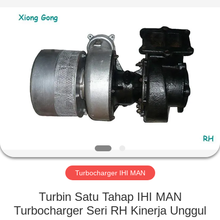
Xionggong
Mechanical
&
Electrical
Co.,
Ltd..
All
Rights
RUMAH
Reserved.
PRODUK
TENTANG
KAMI
TUR
PABRIK
Turbocharger IHI MAN
Turbin Satu Tahap IHI MAN
KONTROL
Turbocharger Seri RH Kinerja Unggul