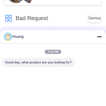
Bad Request
Semua
Suku Cadang
Turbocharger ABB
Huang
Turbocharger Laut
7:21 PM
Turbocharger IHI
Mitsubishi MET
MAN
Turbocharger
Good day, what product are you looking for?
Perumahan Bantalan
Poros Turbocharger
Turbocharger
Perumahan
Perumahan Turbo
Kompresor Turbo